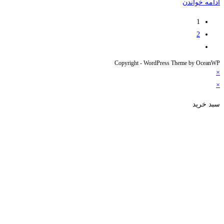
بررسی
ادامه خواندن
مجوز
1
دسترسی
2
به
برو
محتوا
به
Copyright - WordPress Theme by OceanWP
001
صفحۀ
×
بعدی
×
سبد خرید