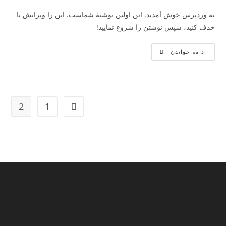
است:
به وردپرس خوش آمدید. این اولین نوشتهٔ شماست. این را ویرایش یا
حذف کنید، سپس نوشتن را شروع نمایید!
سلام
ادامه خواندن
دنیا!
2
1
برو به صفحۀ قبلی